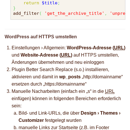
return
$title
;
}
add_filter
(
'get_the_archive_title'
,
'unpref
WordPress auf HTTPS umstellen
Einstellungen › Allgemein:
WordPress-Adresse (
URL
)
und
Website-Adresse (
URL
)
auf HTTPS umstellen,
Änderungen übernehmen und neu einloggen
Plugin Better Search Replace (s.o.) installieren,
aktivieren und damit in
wp_posts
„http://domainname“
ersetzen durch „https://domainname“
Manuelle Nacharbeiten (einfach ein „s“ in die
URL
einfügen) können in folgenden Bereichen erforderlich
sein:
Bild- und Link-URLs, die über
Design › Themes ›
Customizer
festgelegt wurden
manuelle Links zur Startseite (z.B. im Footer