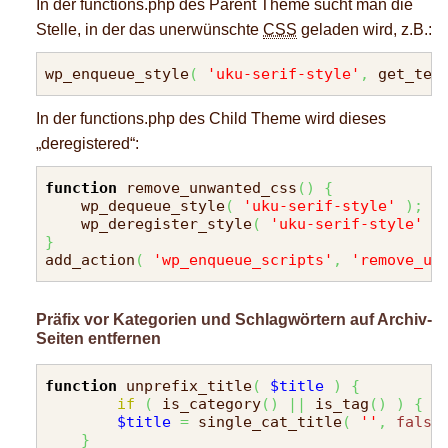
In der functions.php des Parent Theme sucht man die
Stelle, in der das unerwünschte
CSS
geladen wird, z.B.:
wp_enqueue_style
(
'uku-serif-style'
,
 get_tem
In der functions.php des Child Theme wird dieses
„deregistered“:
function
 remove_unwanted_css
(
)
{
    wp_dequeue_style
(
'uku-serif-style'
)
;
    wp_deregister_style
(
'uku-serif-style'
)
}
add_action
(
'wp_enqueue_scripts'
,
'remove_un
Präfix vor Kategorien und Schlagwörtern auf Archiv-
Seiten entfernen
function
 unprefix_title
(
$title
)
{
if
(
 is_category
(
)
||
 is_tag
(
)
)
{
$title
=
 single_cat_title
(
''
,
false
}